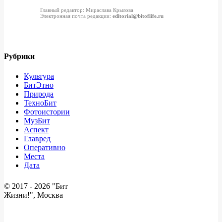
Главный редактор: Мираслава Крылова
Электронная почта редакции:
editorial@bitoflife.ru
Рубрики
Культура
БитЭтно
Природа
ТехноБит
Фотоистории
МузБит
Аспект
Главред
Оперативно
Места
Дата
© 2017 -
2026 "Бит
Жизни!", Москва