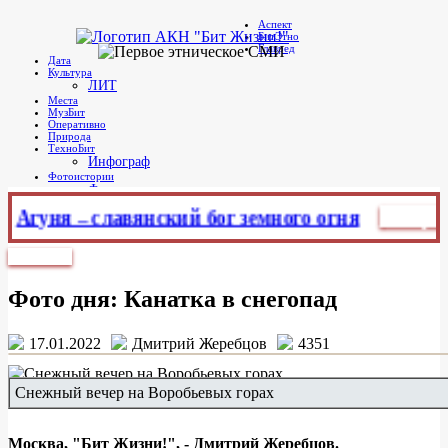
в
Аспект
Telegram
БитЭтно
Бит Жизни!
Агентство культурных новостей
Главред
Дата
Культура
ЛИТ
Места
МузБит
Оперативно
Природа
ТехноБит
Инфограф
Фотоистории
Фото дня
уня – славянский бог земного огня
Главред
Ну
Главное меню
Фото дня
Фото дня: Канатка в снегопад
17.01.2022
Дмитрий Жеребцов
4351
Снежный вечер на Воробьевых горах
Москва, "Бит Жизни!", - Дмитрий Жеребцов.