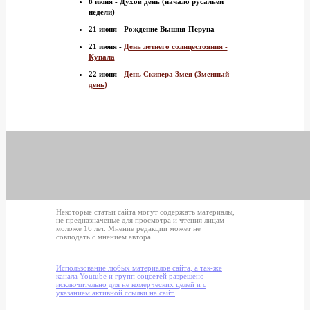
8 июня - Духов день (начало русальей
недели)
21 июня - Рождение Вышня-Перуна
21 июня -
День летнего солнцестояния -
Купала
22 июня -
День Скипера Змея (Змеиный
день)
Некоторые статьи сайта могут содержать материалы,
не предназначеные для просмотра и чтения лицам
моложе 16 лет. Мнение редакции может не
совподать с мнением автора.
Использование любых материалов сайта, а так-же
канала Youtube и групп соцсетей разрешено
исключительно для не комерческих целей и с
указанием активной ссылки на сайт.