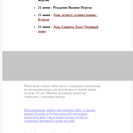
недели)
21 июня - Рождение Вышня-Перуна
21 июня -
День летнего солнцестояния -
Купала
22 июня -
День Скипера Змея (Змеиный
день)
Некоторые статьи сайта могут содержать материалы,
не предназначеные для просмотра и чтения лицам
моложе 16 лет. Мнение редакции может не
совподать с мнением автора.
Использование любых материалов сайта, а так-же
канала Youtube и групп соцсетей разрешено
исключительно для не комерческих целей и с
указанием активной ссылки на сайт.