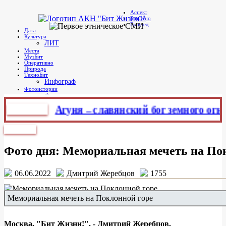
в
Аспект
Telegram
БитЭтно
Бит Жизни!
Агентство культурных новостей
Главред
Дата
Культура
ЛИТ
Места
МузБит
Оперативно
Природа
ТехноБит
Инфограф
Фотоистории
Фото дня
тЭтно
Агуня – славянский бог земного огня
Г
Главное меню
Фото дня
Фото дня: Мемориальная мечеть на По
06.06.2022
Дмитрий Жеребцов
1755
Мемориальная мечеть на Поклонной горе
Москва, "Бит Жизни!", - Дмитрий Жеребцов.