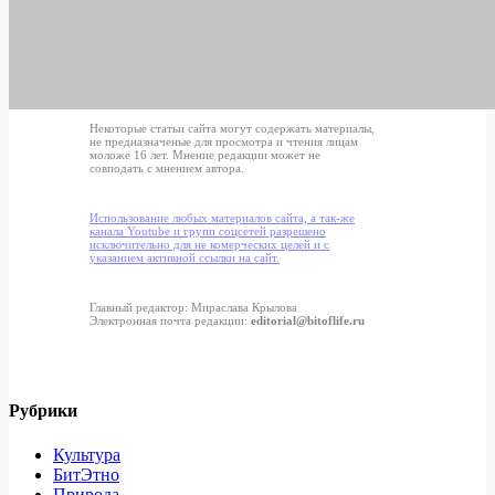
Некоторые статьи сайта могут содержать материалы,
не предназначеные для просмотра и чтения лицам
моложе 16 лет. Мнение редакции может не
совподать с мнением автора.
Использование любых материалов сайта, а так-же
канала Youtube и групп соцсетей разрешено
исключительно для не комерческих целей и с
указанием активной ссылки на сайт.
Главный редактор: Мираслава Крылова
Электронная почта редакции:
editorial@bitoflife.ru
Рубрики
Культура
БитЭтно
Природа