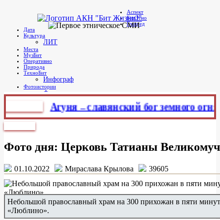
в
Аспект
Telegram
БитЭтно
Бит Жизни!
Агентство культурных новостей
Главред
Дата
Культура
ЛИТ
Места
МузБит
Оперативно
Природа
ТехноБит
Инфограф
Фотоистории
Фото дня
Этно
Агуня – славянский бог земного огня
Гл
Главное меню
Фото дня
Фото дня: Церковь Татианы Великому
01.10.2022
Мираслава Крылова
39605
Небольшой православный храм на 300 прихожан в пяти минут
«Люблино».