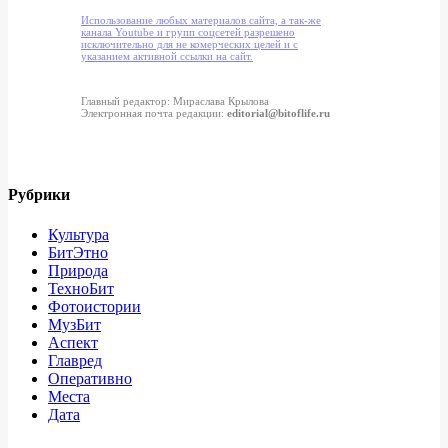
Использование любых материалов сайта, а так-же
канала Youtube и групп соцсетей разрешено
исключительно для не комерческих целей и с
указанием активной ссылки на сайт.
Главный редактор: Мираслава Крылова
Электронная почта редакции:
editorial@bitoflife.ru
Рубрики
Культура
БитЭтно
Природа
ТехноБит
Фотоистории
МузБит
Аспект
Главред
Оперативно
Места
Дата