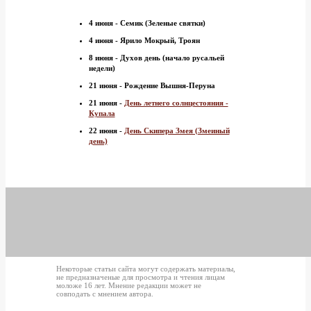
4 июня - Семик (Зеленые святки)
4 июня - Ярило Мокрый, Троян
8 июня - Духов день (начало русальей
недели)
21 июня - Рождение Вышня-Перуна
21 июня -
День летнего солнцестояния -
Купала
22 июня -
День Скипера Змея (Змеиный
день)
Некоторые статьи сайта могут содержать материалы,
не предназначеные для просмотра и чтения лицам
моложе 16 лет. Мнение редакции может не
совподать с мнением автора.