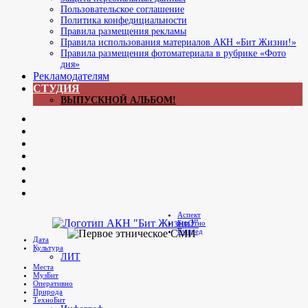
Пользовательское соглашение
Политика конфедициальности
Правила размещения рекламы
Правила использования материалов АКН «Бит Жизни!»
Правила размещения фотоматериала в рубрике «Фото
дня»
Рекламодателям
СТУДИЯ
ВЫПУСКНОЙ АЛЬБОМ!
Now
ЖЖ
Главреда
Яrus
Youtube
В
контакте
Яндекс.Дзен
Мы
в
Аспект
Telegram
БитЭтно
Бит Жизни!
Агентство культурных новостей
Главред
Дата
Культура
ЛИТ
Места
МузБит
Оперативно
Природа
ТехноБит