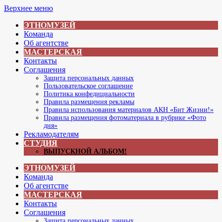
Перейти
Верхнее меню
к
ЭТНОМУЗЕЙ
содержимому
Команда
Об агентстве
МАСТЕРСКАЯ
Контакты
Соглашения
Защита персональных данных
Пользовательское соглашение
Политика конфедициальности
Правила размещения рекламы
Правила использования материалов АКН «Бит Жизни!»
Правила размещения фотоматериала в рубрике «Фото
дня»
Рекламодателям
СТУДИЯ
ВЫПУСКНОЙ АЛЬБОМ!
ЭТНОМУЗЕЙ
Команда
Об агентстве
МАСТЕРСКАЯ
Контакты
Соглашения
Защита персональных данных