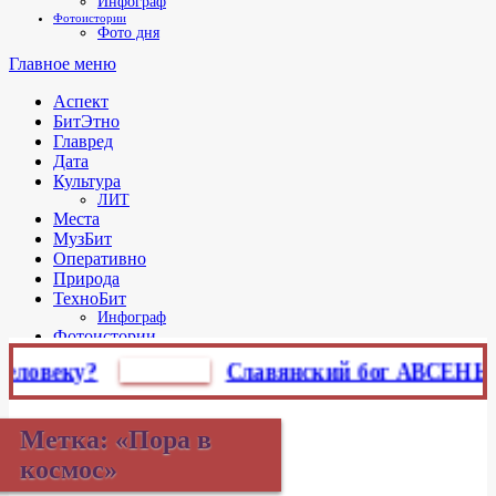
Инфограф
Фотоистории
Фото дня
Главное меню
Аспект
БитЭтно
Главред
Дата
Культура
ЛИТ
Места
МузБит
Оперативно
Природа
ТехноБит
Инфограф
Фотоистории
Фото дня
веку?
БитЭтно
Славянский бог АВСЕНЬ (Овсе
Метка:
«Пора в
космос»