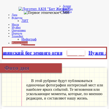
в
Аспект
Telegram
БитЭтно
Бит Жизни!
Агентство культурных новостей
Главред
Дата
Культура
ЛИТ
Места
МузБит
Оперативно
Природа
ТехноБит
Инфограф
Фотоистории
Фото дня
ский бог земного огня
Главред
Нужен ли миф
Главное меню
Фото дня
В этой рубрике будут публиковаться
одиночные фотографии интересный мест или
наиболее ярких событий. Те мгновения или
ускользающие моменты, которые, по мнению
редакции, и составляют нашу жизнь.