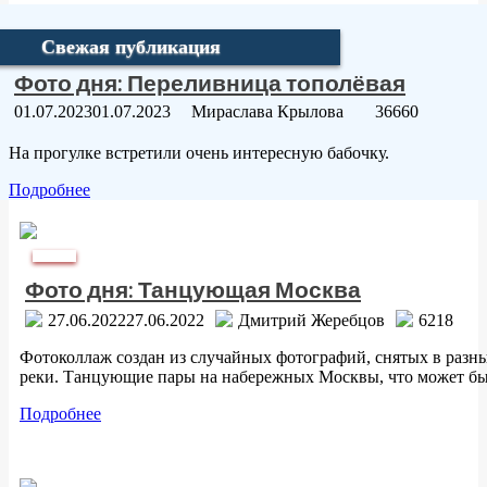
Свежая публикация
Фото дня: Переливница тополёвая
01.07.2023
01.07.2023
Мираслава Крылова
36660
На прогулке встретили очень интересную бабочку.
Подробнее
Пагинация
записей
Фото дня
Фото дня: Танцующая Москва
27.06.2022
27.06.2022
Дмитрий Жеребцов
6218
Фотоколлаж создан из случайных фотографий, снятых в разн
реки. Танцующие пары на набережных Москвы, что может бы
Подробнее