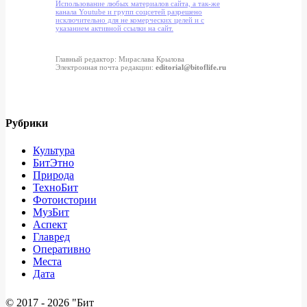
Использование любых материалов сайта, а так-же
канала Youtube и групп соцсетей разрешено
исключительно для не комерческих целей и с
указанием активной ссылки на сайт.
Главный редактор: Мираслава Крылова
Электронная почта редакции:
editorial@bitoflife.ru
Рубрики
Культура
БитЭтно
Природа
ТехноБит
Фотоистории
МузБит
Аспект
Главред
Оперативно
Места
Дата
© 2017 -
2026 "Бит