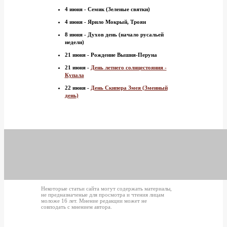
4 июня - Семик (Зеленые святки)
4 июня - Ярило Мокрый, Троян
8 июня - Духов день (начало русальей
недели)
21 июня - Рождение Вышня-Перуна
21 июня -
День летнего солнцестояния -
Купала
22 июня -
День Скипера Змея (Змеиный
день)
Некоторые статьи сайта могут содержать материалы,
не предназначеные для просмотра и чтения лицам
моложе 16 лет. Мнение редакции может не
совподать с мнением автора.