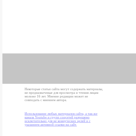
Некоторые статьи сайта могут содержать материалы,
не предназначеные для просмотра и чтения лицам
моложе 16 лет. Мнение редакции может не
совподать с мнением автора.
Использование любых материалов сайта, а так-же
канала Youtube и групп соцсетей разрешено
исключительно для не комерческих целей и с
указанием активной ссылки на сайт.