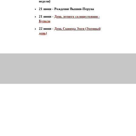
недели)
21 июня - Рождение Вышня-Перуна
21 июня -
День летнего солнцестояния -
Купала
22 июня -
День Скипера Змея (Змеиный
день)