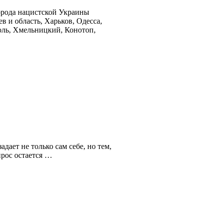
орода нацистской Украины
в и область, Харьков, Одесса,
оль, Хмельницкий, Конотоп,
дает не только сам себе, но тем,
прос остается …