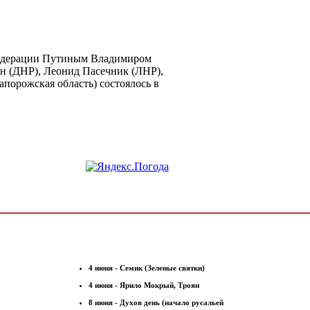
Федерации Путиным Владимиром
н (ДНР), Леонид Пасечник (ЛНР),
апорожская область) состоялось в
4 июня - Семик (Зеленые святки)
4 июня - Ярило Мокрый, Троян
8 июня - Духов день (начало русальей