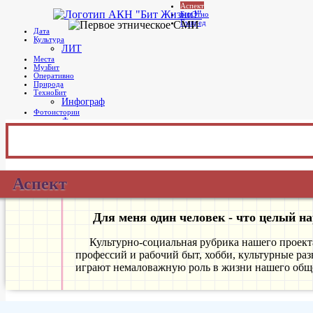
Аспект
Telegram
БитЭтно
Бит Жизни!
Агентство культурных новостей
Главред
Дата
Культура
ЛИТ
Места
МузБит
Оперативно
Природа
ТехноБит
Инфограф
Фотоистории
Фото дня
Главное меню
Аспект
Для меня один человек - что целый н
Культурно-социальная рубрика нашего проект
профессий и рабочий быт, хобби, культурные ра
играют немаловажную роль в жизни нашего обще