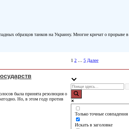
адных образцов танков на Украину. Многие кричат о прорыве в 
1
2
…
5
Далее
государств
олосов была принята резолюция о
жегодно. Но, в этом году против
Только точные совпадения
Искать в заголовке