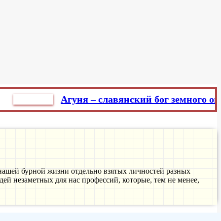
тЭтно
Агуня – славянский бог земного огня
Г
 нашей бурной жизни отдельно взятых личностей разных
ей незаметных для нас профессий, которые, тем не менее,