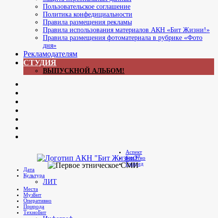
Пользовательское соглашение
Политика конфедициальности
Правила размещения рекламы
Правила использования материалов АКН «Бит Жизни!»
Правила размещения фотоматериала в рубрике «Фото
дня»
Рекламодателям
СТУДИЯ
ВЫПУСКНОЙ АЛЬБОМ!
Now
ЖЖ
Главреда
Яrus
Youtube
В
контакте
Яндекс.Дзен
Мы
в
Аспект
Telegram
БитЭтно
Бит Жизни!
Агентство культурных новостей
Главред
Дата
Культура
ЛИТ
Места
МузБит
Оперативно
Природа
ТехноБит