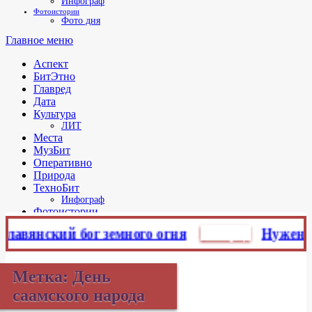
Инфограф
Фотоистории
Фото дня
Главное меню
Аспект
БитЭтно
Главред
Дата
Культура
ЛИТ
Места
МузБит
Оперативно
Природа
ТехноБит
Инфограф
Фотоистории
Фото дня
вянский бог земного огня
Главред
Нужен ли м
Метка:
День
саамского народа