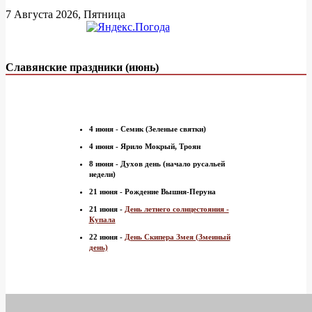
7 Августа 2026, Пятница
Славянские праздники (июнь)
4 июня - Семик (Зеленые святки)
4 июня - Ярило Мокрый, Троян
8 июня - Духов день (начало русальей
недели)
21 июня - Рождение Вышня-Перуна
21 июня -
День летнего солнцестояния -
Купала
22 июня -
День Скипера Змея (Змеиный
день)