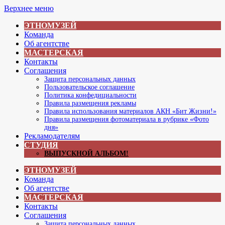
Перейти
Верхнее меню
к
ЭТНОМУЗЕЙ
содержимому
Команда
Об агентстве
МАСТЕРСКАЯ
Контакты
Соглашения
Защита персональных данных
Пользовательское соглашение
Политика конфедициальности
Правила размещения рекламы
Правила использования материалов АКН «Бит Жизни!»
Правила размещения фотоматериала в рубрике «Фото
дня»
Рекламодателям
СТУДИЯ
ВЫПУСКНОЙ АЛЬБОМ!
ЭТНОМУЗЕЙ
Команда
Об агентстве
МАСТЕРСКАЯ
Контакты
Соглашения
Защита персональных данных