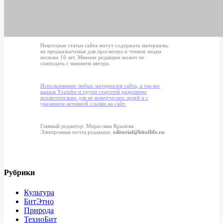
Некоторые статьи сайта могут содержать материалы,
не предназначеные для просмотра и чтения лицам
моложе 16 лет. Мнение редакции может не
совподать с мнением автора.
Использование любых материалов сайта, а так-же
канала Youtube и групп соцсетей разрешено
исключительно для не комерческих целей и с
указанием активной ссылки на сайт.
Главный редактор: Мираслава Крылова
Электронная почта редакции:
editorial@bitoflife.ru
Рубрики
Культура
БитЭтно
Природа
ТехноБит