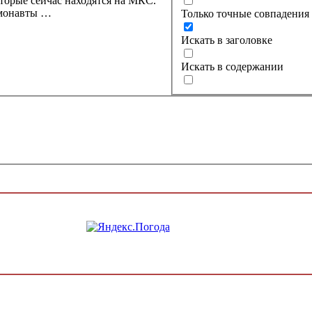
торые сейчас находятся на МКС.
смонавты …
Только точные совпадения
Искать в заголовке
Искать в содержании