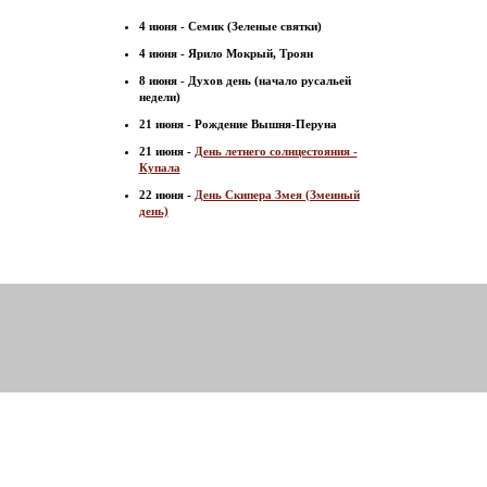
4 июня - Семик (Зеленые святки)
4 июня - Ярило Мокрый, Троян
8 июня - Духов день (начало русальей
недели)
21 июня - Рождение Вышня-Перуна
21 июня -
День летнего солнцестояния -
Купала
22 июня -
День Скипера Змея (Змеиный
день)