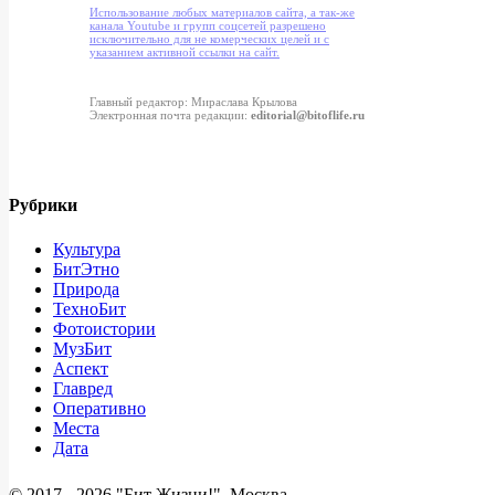
Использование любых материалов сайта, а так-же
канала Youtube и групп соцсетей разрешено
исключительно для не комерческих целей и с
указанием активной ссылки на сайт.
Главный редактор: Мираслава Крылова
Электронная почта редакции:
editorial@bitoflife.ru
Рубрики
Культура
БитЭтно
Природа
ТехноБит
Фотоистории
МузБит
Аспект
Главред
Оперативно
Места
Дата
© 2017 -
2026 "Бит Жизни!", Москва