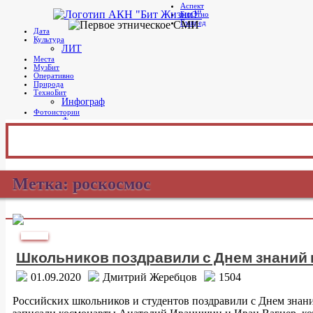
Аспект
Telegram
БитЭтно
Бит Жизни!
Агентство культурных новостей
Главред
Дата
Культура
ЛИТ
Места
МузБит
Оперативно
Природа
ТехноБит
Инфограф
Фотоистории
Фото дня
Главное меню
Метка:
роскосмос
Культура
Школьников поздравили с Днем знаний 
01.09.2020
Дмитрий Жеребцов
1504
Российских школьников и студентов поздравили с Днем знан