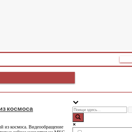
БитЭтн
из космоса
ий из космоса. Видеообращение