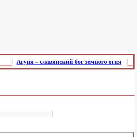
о
Агуня – славянский бог земного огня
Главр