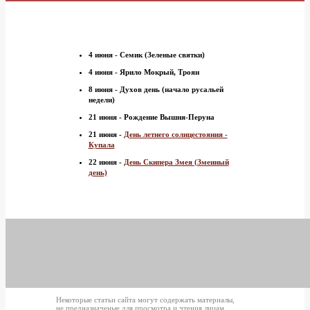
4 июня - Семик (Зеленые святки)
4 июня - Ярило Мокрый, Троян
8 июня - Духов день (начало русальей
недели)
21 июня - Рождение Вышня-Перуна
21 июня -
День летнего солнцестояния -
Купала
22 июня -
День Скипера Змея (Змеиный
день)
Некоторые статьи сайта могут содержать материалы,
не предназначеные для просмотра и чтения лицам