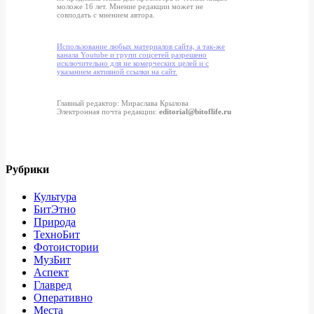
моложе 16 лет. Мнение редакции может не
совподать с мнением автора.
Использование любых материалов сайта, а так-же
канала Youtube и групп соцсетей разрешено
исключительно для не комерческих целей и с
указанием активной ссылки на сайт.
Главный редактор: Мираслава Крылова
Электронная почта редакции:
editorial@bitoflife.ru
Рубрики
Культура
БитЭтно
Природа
ТехноБит
Фотоистории
МузБит
Аспект
Главред
Оперативно
Места