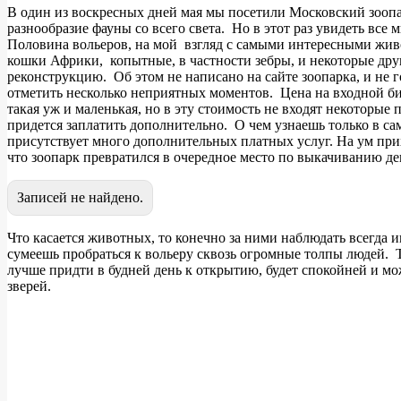
В один из воскресных дней мая мы посетили Московский зоопар
разнообразие фауны со всего света. Но в этот раз увидеть все 
Половина вольеров, на мой взгляд с самыми интересными жив
кошки Африки, копытные, в частности зебры, и некоторые дру
реконструкцию. Об этом не написано на сайте зоопарка, и не 
отметить несколько неприятных моментов. Цена на входной бил
такая уж и маленькая, но в эту стоимость не входят некоторые 
придется заплатить дополнительно. О чем узнаешь только в с
присутствует много дополнительных платных услуг. На ум пр
что зоопарк превратился в очередное место по выкачиванию де
Записей не найдено.
Что касается животных, то конечно за ними наблюдать всегда и
сумеешь пробраться к вольеру сквозь огромные толпы людей. Т
лучше придти в будней день к открытию, будет спокойней и м
зверей.