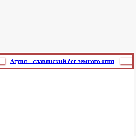
уня – славянский бог земного огня
Главред
Ну