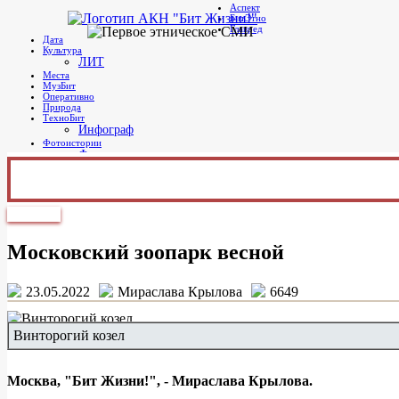
Аспект
Telegram
БитЭтно
Бит Жизни!
Агентство культурных новостей
Главред
Дата
Культура
ЛИТ
Места
МузБит
Оперативно
Природа
ТехноБит
Инфограф
Фотоистории
Фото дня
Главное меню
Природа
Московский зоопарк весной
23.05.2022
Мираслава Крылова
6649
Винторогий козел
Москва, "Бит Жизни!", - Мираслава Крылова.