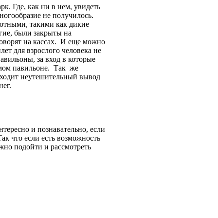
к. Где, как ни в нем, увидеть
многообразие не получилось.
отными, такими как дикие
гие, были закрыты на
говорят на кассах. И еще можно
ет для взрослого человека не
павильоны, за вход в которые
амом павильоне. Так же
иходит неутешительный вывод
нег.
нтересно и познавательно, если
ак что если есть возможность
ожно подойти и рассмотреть