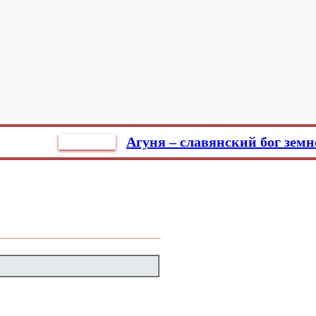
БитЭтно
Агуня – славянский бог земного ог