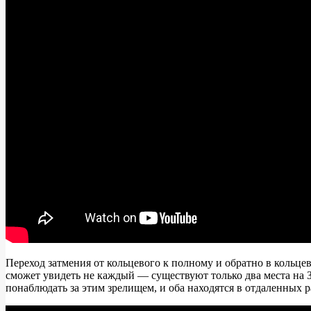
Переход затмения от кольцевого к полному и обратно в кольце
сможет увидеть не каждый — существуют только два места на З
понаблюдать за этим зрелищем, и оба находятся в отдаленных р