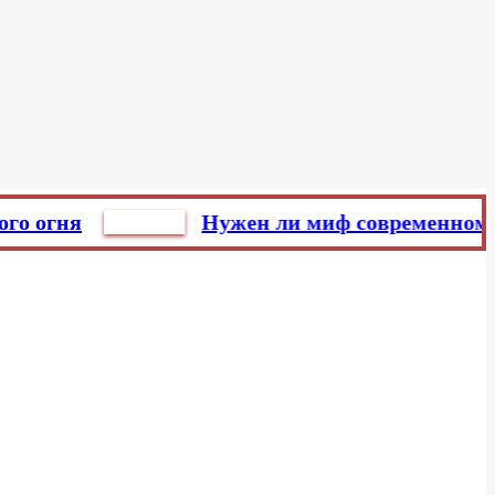
ня
Главред
Нужен ли миф современному чело