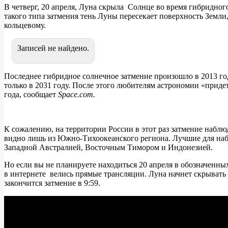
В четверг, 20 апреля, Луна скрыла Солнце во время гибридног
такого типа затмения тень Луны пересекает поверхность Земли,
кольцевому.
Записей не найдено.
Последнее гибридное солнечное затмение произошло в 2013 год
только в 2031 году. После этого любителям астрономии «приде
года, сообщает
Space.com.
К сожалению, на территории России в этот раз затмение наблюд
видно лишь из Южно-Тихоокеанского региона. Лучшие для на
Западной Австралией, Восточным Тимором и Индонезией.
Но если вы не планируете находиться 20 апреля в обозначенны
в интернете велись прямые трансляции. Луна начнет скрывать С
закончится затмение в 9:59.