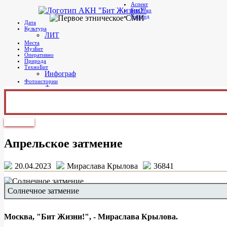
Аспект
Telegram
БитЭтно
Бит Жизни!
Агентство культурных новостей
Главред
Дата
Культура
ЛИТ
Места
МузБит
Оперативно
Природа
ТехноБит
Инфограф
Фотоистории
Фото дня
Главное меню
Природа
Апрельское затмение
20.04.2023
Мираслава Крылова
36841
Солнечное затмение
Москва, "Бит Жизни!", - Мираслава Крылова.