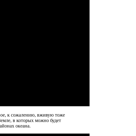
вое, к сожалению, вживую тоже
емле, в которых можно будет
айонах океана.