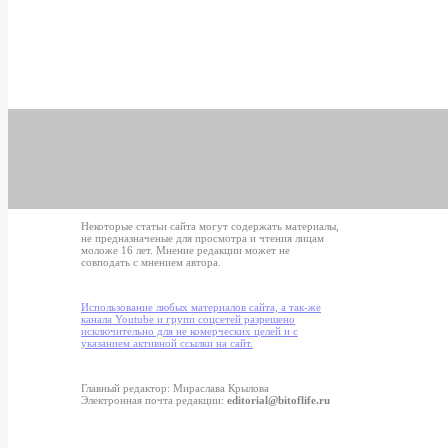
Некоторые статьи сайта могут содержать материалы,
не предназначеные для просмотра и чтения лицам
моложе 16 лет. Мнение редакции может не
совподать с мнением автора.
Использование любых материалов сайта, а так-же
канала Youtube и групп соцсетей разрешено
исключительно для не комерческих целей и с
указанием активной ссылки на сайт.
Главный редактор: Мираслава Крылова
Электронная почта редакции:
editorial@bitoflife.ru