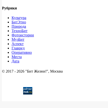
Рубрики
Культура
БитЭтно
Природа
ТехноБит
Фотоистории
МузБит
Аспект
Главред
Оперативно
Места
Дата
© 2017 -
2026 "Бит Жизни!", Москва