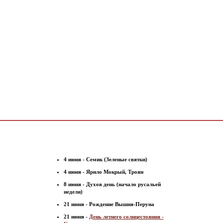
4 июня - Семик (Зеленые святки)
4 июня - Ярило Мокрый, Троян
8 июня - Духов день (начало русальей
недели)
21 июня - Рождение Вышня-Перуна
21 июня -
День летнего солнцестояния -