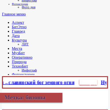
Инфограф
Фотоистории
Фото дня
Главное меню
Аспект
БитЭтно
Главред
Дата
Культура
ЛИТ
Места
МузБит
Оперативно
Природа
ТехноБит
Инфограф
Фотоистории
Фото дня
 славянский бог земного огня
Главред
Нужен 
Метка:
бизоны