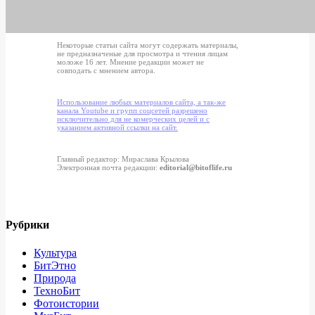
Некоторые статьи сайта могут содержать материалы,
не предназначеные для просмотра и чтения лицам
моложе 16 лет. Мнение редакции может не
совподать с мнением автора.
Использование любых материалов сайта, а так-же
канала Youtube и групп соцсетей разрешено
исключительно для не комерческих целей и с
указанием активной ссылки на сайт.
Главный редактор: Мираслава Крылова
Электронная почта редакции:
editorial@bitoflife.ru
Рубрики
Культура
БитЭтно
Природа
ТехноБит
Фотоистории