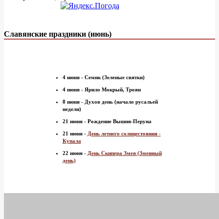
Славянские праздники (июнь)
4 июня - Семик (Зеленые святки)
4 июня - Ярило Мокрый, Троян
8 июня - Духов день (начало русальей
недели)
21 июня - Рождение Вышня-Перуна
21 июня -
День летнего солнцестояния -
Купала
22 июня -
День Скипера Змея (Змеиный
день)