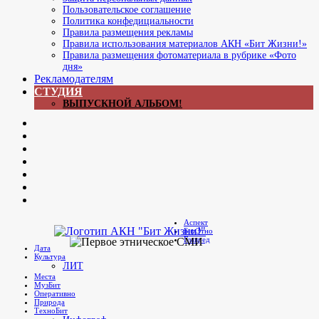
Пользовательское соглашение
Политика конфедициальности
Правила размещения рекламы
Правила использования материалов АКН «Бит Жизни!»
Правила размещения фотоматериала в рубрике «Фото
дня»
Рекламодателям
СТУДИЯ
ВЫПУСКНОЙ АЛЬБОМ!
Now
ЖЖ
Главреда
Яrus
Youtube
В
контакте
Яндекс.Дзен
Мы
в
Аспект
Telegram
БитЭтно
Бит Жизни!
Агентство культурных новостей
Главред
Дата
Культура
ЛИТ
Места
МузБит
Оперативно
Природа
ТехноБит