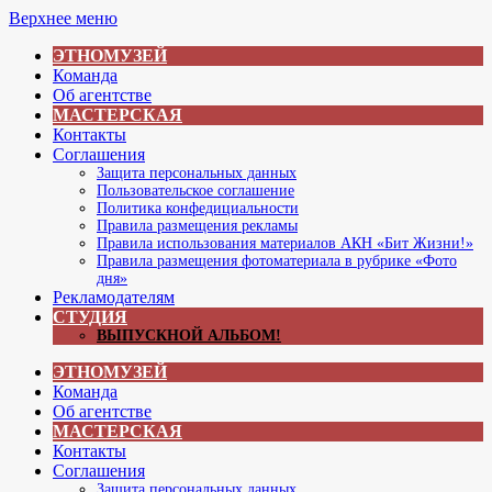
Перейти
Верхнее меню
к
ЭТНОМУЗЕЙ
содержимому
Команда
Об агентстве
МАСТЕРСКАЯ
Контакты
Соглашения
Защита персональных данных
Пользовательское соглашение
Политика конфедициальности
Правила размещения рекламы
Правила использования материалов АКН «Бит Жизни!»
Правила размещения фотоматериала в рубрике «Фото
дня»
Рекламодателям
СТУДИЯ
ВЫПУСКНОЙ АЛЬБОМ!
ЭТНОМУЗЕЙ
Команда
Об агентстве
МАСТЕРСКАЯ
Контакты
Соглашения
Защита персональных данных