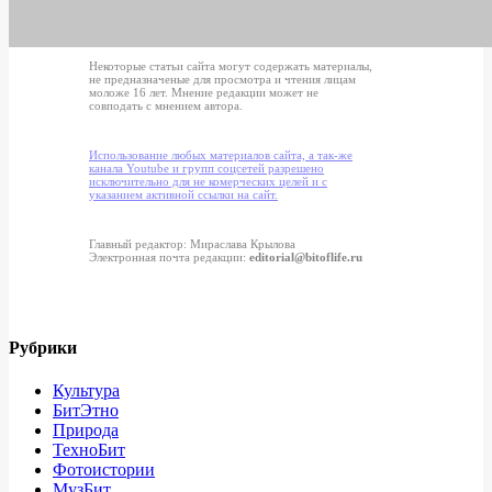
Некоторые статьи сайта могут содержать материалы,
не предназначеные для просмотра и чтения лицам
моложе 16 лет. Мнение редакции может не
совподать с мнением автора.
Использование любых материалов сайта, а так-же
канала Youtube и групп соцсетей разрешено
исключительно для не комерческих целей и с
указанием активной ссылки на сайт.
Главный редактор: Мираслава Крылова
Электронная почта редакции:
editorial@bitoflife.ru
Рубрики
Культура
БитЭтно
Природа
ТехноБит
Фотоистории
МузБит