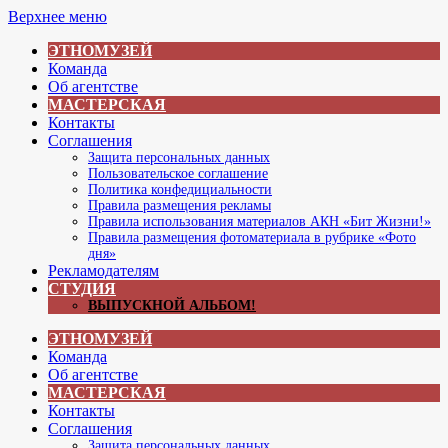
Перейти
Верхнее меню
к
ЭТНОМУЗЕЙ
содержимому
Команда
Об агентстве
МАСТЕРСКАЯ
Контакты
Соглашения
Защита персональных данных
Пользовательское соглашение
Политика конфедициальности
Правила размещения рекламы
Правила использования материалов АКН «Бит Жизни!»
Правила размещения фотоматериала в рубрике «Фото
дня»
Рекламодателям
СТУДИЯ
ВЫПУСКНОЙ АЛЬБОМ!
ЭТНОМУЗЕЙ
Команда
Об агентстве
МАСТЕРСКАЯ
Контакты
Соглашения
Защита персональных данных