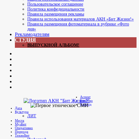
Пользовательское соглашение
Политика конфедициальности
Правила размещения рекламы
Правила использования материалов АКН «Бит Жизни!»
Правила размещения фотоматериала в рубрике «Фото
дня»
Рекламодателям
СТУДИЯ
ВЫПУСКНОЙ АЛЬБОМ!
Now
ЖЖ
Главреда
Яrus
Youtube
В
контакте
Яндекс.Дзен
Мы
в
Аспект
Telegram
БитЭтно
Бит Жизни!
Агентство культурных новостей
Главред
Дата
Культура
ЛИТ
Места
МузБит
Оперативно
Природа
ТехноБит