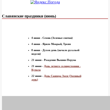
Славянские праздники (июнь)
4 июня - Семик (Зеленые святки)
4 июня - Ярило Мокрый, Троян
8 июня - Духов день (начало русальей
недели)
21 июня - Рождение Вышня-Перуна
21 июня -
День летнего солнцестояния -
Купала
22 июня -
День Скипера Змея (Змеиный
день)