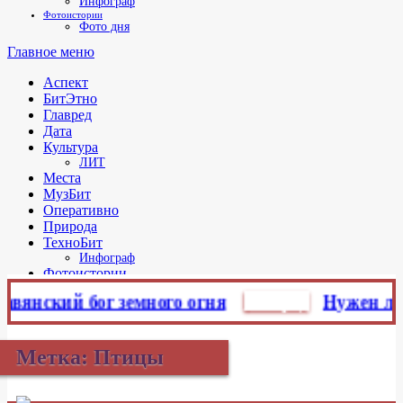
Инфограф
Фотоистории
Фото дня
Главное меню
Аспект
БитЭтно
Главред
Дата
Культура
ЛИТ
Места
МузБит
Оперативно
Природа
ТехноБит
Инфограф
Фотоистории
Фото дня
кий бог земного огня
Главред
Нужен ли миф с
Метка:
Птицы