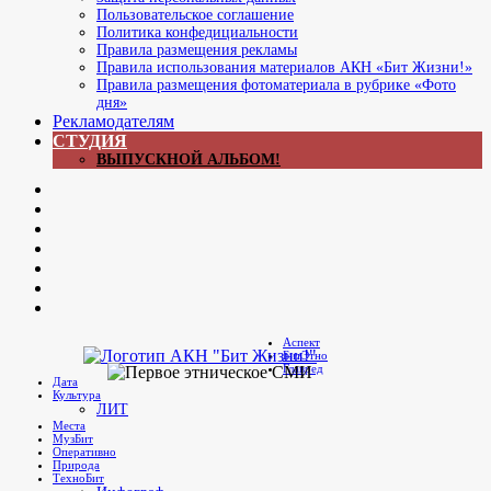
Пользовательское соглашение
Политика конфедициальности
Правила размещения рекламы
Правила использования материалов АКН «Бит Жизни!»
Правила размещения фотоматериала в рубрике «Фото
дня»
Рекламодателям
СТУДИЯ
ВЫПУСКНОЙ АЛЬБОМ!
Now
ЖЖ
Главреда
Яrus
Youtube
В
контакте
Яндекс.Дзен
Мы
в
Аспект
Telegram
БитЭтно
Бит Жизни!
Агентство культурных новостей
Главред
Дата
Культура
ЛИТ
Места
МузБит
Оперативно
Природа
ТехноБит