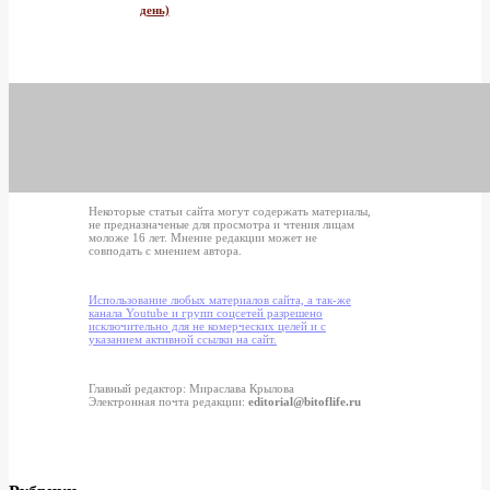
день)
Некоторые статьи сайта могут содержать материалы,
не предназначеные для просмотра и чтения лицам
моложе 16 лет. Мнение редакции может не
совподать с мнением автора.
Использование любых материалов сайта, а так-же
канала Youtube и групп соцсетей разрешено
исключительно для не комерческих целей и с
указанием активной ссылки на сайт.
Главный редактор: Мираслава Крылова
Электронная почта редакции:
editorial@bitoflife.ru