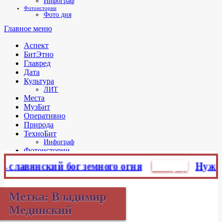
Инфограф
Фотоистории
Фото дня
Главное меню
Аспект
БитЭтно
Главред
Дата
Культура
ЛИТ
Места
МузБит
Оперативно
Природа
ТехноБит
Инфограф
Фотоистории
Фото дня
лавянский бог земного огня
Главред
Нужен ли
Метка:
Владимир
Мединский