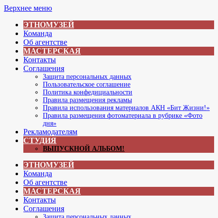
Перейти
Верхнее меню
к
ЭТНОМУЗЕЙ
содержимому
Команда
Об агентстве
МАСТЕРСКАЯ
Контакты
Соглашения
Защита персональных данных
Пользовательское соглашение
Политика конфедициальности
Правила размещения рекламы
Правила использования материалов АКН «Бит Жизни!»
Правила размещения фотоматериала в рубрике «Фото
дня»
Рекламодателям
СТУДИЯ
ВЫПУСКНОЙ АЛЬБОМ!
ЭТНОМУЗЕЙ
Команда
Об агентстве
МАСТЕРСКАЯ
Контакты
Соглашения
Защита персональных данных